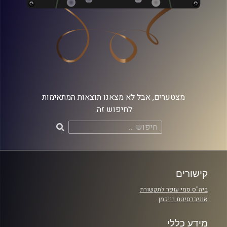
מצטערים, אבל לא מצאנו תוצאות המתאימות
לחיפוש זה.
חיפוש:
קישורים
ביה"ס סמי עופר לתקשורת
אוניברסיטת רייכמן
מידע כללי