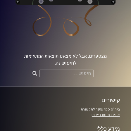
מצטערים, אבל לא מצאנו תוצאות המתאימות
לחיפוש זה.
חיפוש:
קישורים
ביה"ס סמי עופר לתקשורת
אוניברסיטת רייכמן
מידע כללי