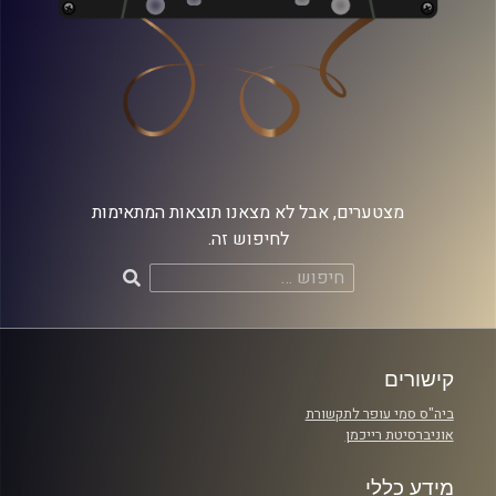
מצטערים, אבל לא מצאנו תוצאות המתאימות
לחיפוש זה.
חיפוש:
קישורים
ביה"ס סמי עופר לתקשורת
אוניברסיטת רייכמן
מידע כללי