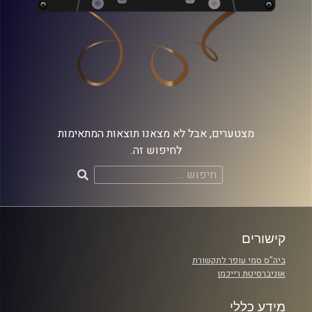
מצטערים, אבל לא מצאנו תוצאות המתאימות
לחיפוש זה.
חיפוש:
קישורים
ביה"ס סמי עופר לתקשורת
אוניברסיטת רייכמן
מידע כללי