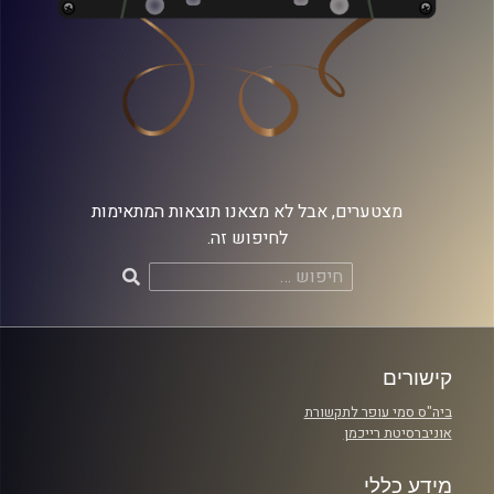
מצטערים, אבל לא מצאנו תוצאות המתאימות
לחיפוש זה.
חיפוש:
קישורים
ביה"ס סמי עופר לתקשורת
אוניברסיטת רייכמן
מידע כללי