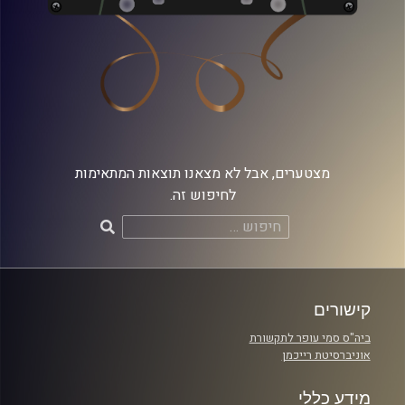
מצטערים, אבל לא מצאנו תוצאות המתאימות
לחיפוש זה.
חיפוש:
קישורים
ביה"ס סמי עופר לתקשורת
אוניברסיטת רייכמן
מידע כללי