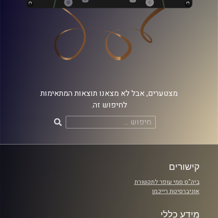
מצטערים, אבל לא מצאנו תוצאות המתאימות
לחיפוש זה.
חיפוש:
קישורים
ביה"ס סמי עופר לתקשורת
אוניברסיטת רייכמן
מידע כללי