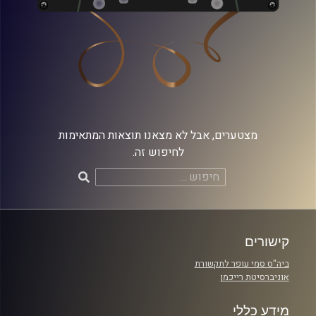
מצטערים, אבל לא מצאנו תוצאות המתאימות
לחיפוש זה.
חיפוש:
קישורים
ביה"ס סמי עופר לתקשורת
אוניברסיטת רייכמן
מידע כללי