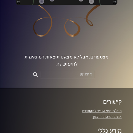
מצטערים, אבל לא מצאנו תוצאות המתאימות
לחיפוש זה.
חיפוש:
קישורים
ביה"ס סמי עופר לתקשורת
אוניברסיטת רייכמן
מידע כללי