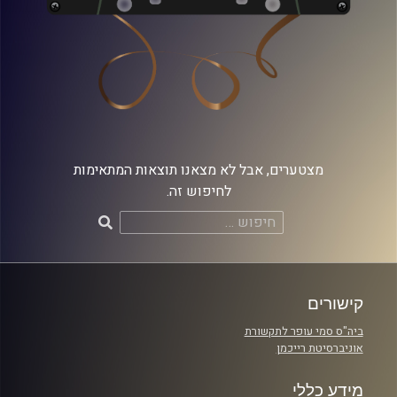
מצטערים, אבל לא מצאנו תוצאות המתאימות
לחיפוש זה.
חיפוש:
קישורים
ביה"ס סמי עופר לתקשורת
אוניברסיטת רייכמן
מידע כללי