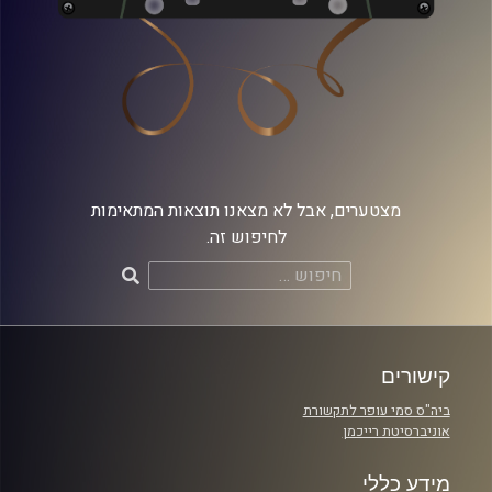
מצטערים, אבל לא מצאנו תוצאות המתאימות
לחיפוש זה.
חיפוש:
קישורים
ביה"ס סמי עופר לתקשורת
אוניברסיטת רייכמן
מידע כללי