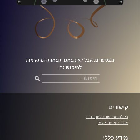
מצטערים, אבל לא מצאנו תוצאות המתאימות
לחיפוש זה.
חיפוש:
קישורים
ביה"ס סמי עופר לתקשורת
אוניברסיטת רייכמן
מידע כללי