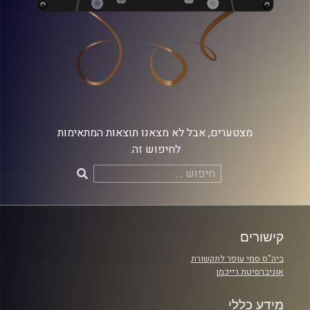
מצטערים, אבל לא מצאנו תוצאות המתאימות
לחיפוש זה.
חיפוש:
קישורים
ביה"ס סמי עופר לתקשורת
אוניברסיטת רייכמן
מידע כללי