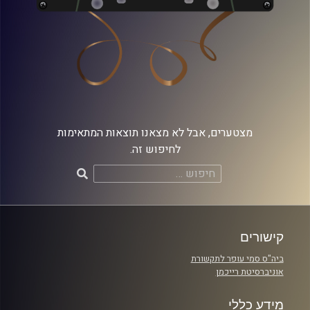
מצטערים, אבל לא מצאנו תוצאות המתאימות
לחיפוש זה.
חיפוש:
קישורים
ביה"ס סמי עופר לתקשורת
אוניברסיטת רייכמן
מידע כללי