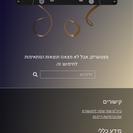
מצטערים, אבל לא מצאנו תוצאות המתאימות
לחיפוש זה.
חיפוש:
קישורים
ביה"ס סמי עופר לתקשורת
אוניברסיטת רייכמן
מידע כללי