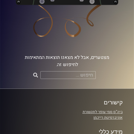
מצטערים, אבל לא מצאנו תוצאות המתאימות
לחיפוש זה.
חיפוש:
קישורים
ביה"ס סמי עופר לתקשורת
אוניברסיטת רייכמן
מידע כללי