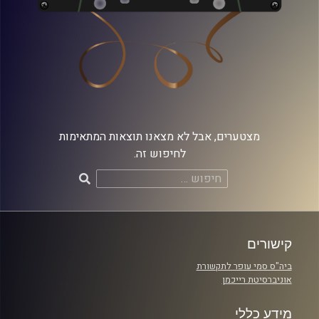
מצטערים, אבל לא מצאנו תוצאות המתאימות
לחיפוש זה.
חיפוש:
קישורים
ביה"ס סמי עופר לתקשורת
אוניברסיטת רייכמן
מידע כללי