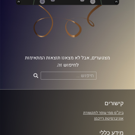
מצטערים, אבל לא מצאנו תוצאות המתאימות
לחיפוש זה.
חיפוש:
קישורים
ביה"ס סמי עופר לתקשורת
אוניברסיטת רייכמן
מידע כללי