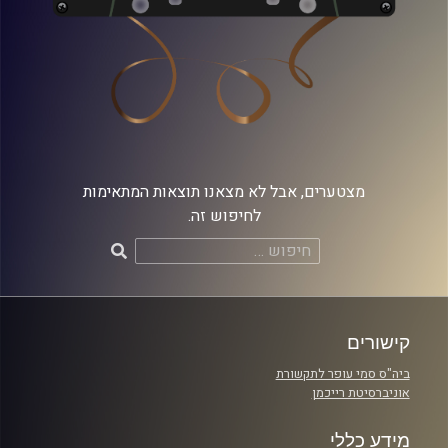
מצטערים, אבל לא מצאנו תוצאות המתאימות
לחיפוש זה.
חיפוש:
קישורים
ביה"ס סמי עופר לתקשורת
אוניברסיטת רייכמן
מידע כללי