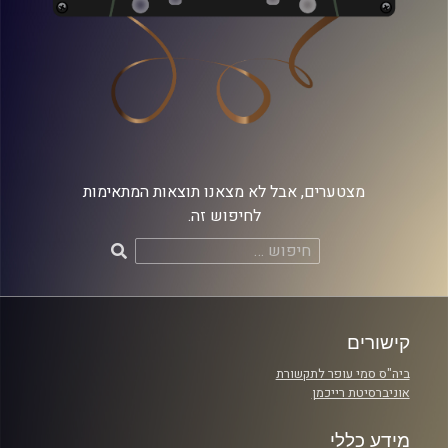
מצטערים, אבל לא מצאנו תוצאות המתאימות
לחיפוש זה.
חיפוש:
קישורים
ביה"ס סמי עופר לתקשורת
אוניברסיטת רייכמן
מידע כללי