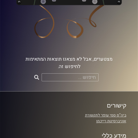
מצטערים, אבל לא מצאנו תוצאות המתאימות
לחיפוש זה.
חיפוש:
קישורים
ביה"ס סמי עופר לתקשורת
אוניברסיטת רייכמן
מידע כללי