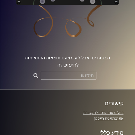
מצטערים, אבל לא מצאנו תוצאות המתאימות
לחיפוש זה.
חיפוש:
קישורים
ביה"ס סמי עופר לתקשורת
אוניברסיטת רייכמן
מידע כללי