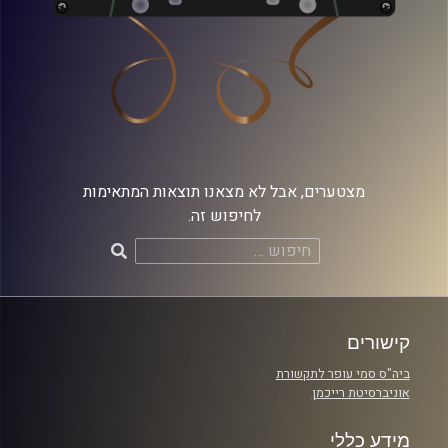
מצטערים, אבל לא מצאנו תוצאות המתאימות
לחיפוש זה.
חיפוש:
קישורים
ביה"ס סמי עופר לתקשורת
אוניברסיטת רייכמן
מידע כללי