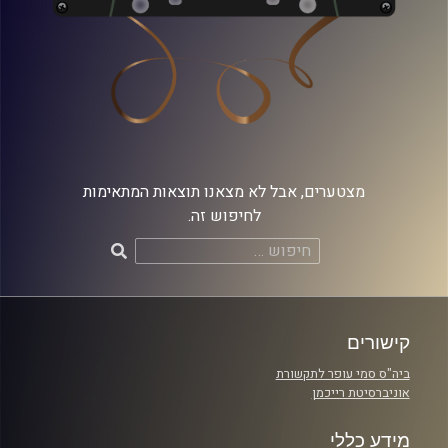
מצטערים, אבל לא מצאנו תוצאות המתאימות
לחיפוש זה.
חיפוש:
קישורים
ביה"ס סמי עופר לתקשורת
אוניברסיטת רייכמן
מידע כללי