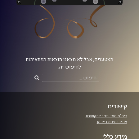
מצטערים, אבל לא מצאנו תוצאות המתאימות
לחיפוש זה.
חיפוש:
קישורים
ביה"ס סמי עופר לתקשורת
אוניברסיטת רייכמן
מידע כללי