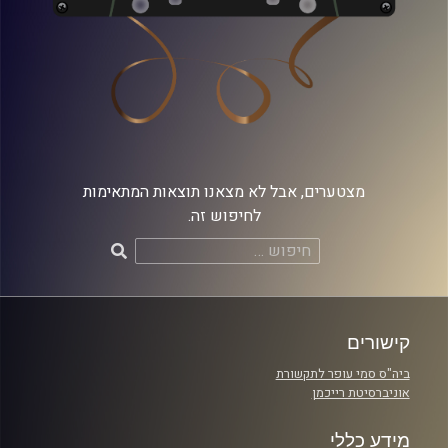
מצטערים, אבל לא מצאנו תוצאות המתאימות
לחיפוש זה.
חיפוש:
קישורים
ביה"ס סמי עופר לתקשורת
אוניברסיטת רייכמן
מידע כללי