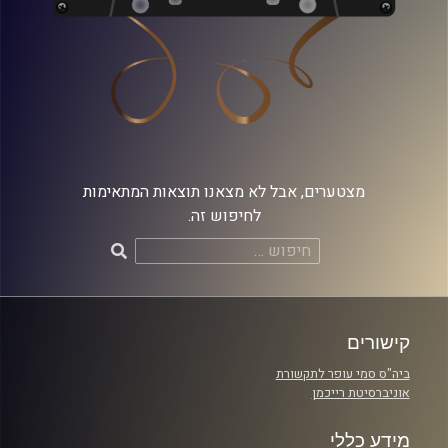
מצטערים, אבל לא מצאנו תוצאות המתאימות
לחיפוש זה.
חיפוש:
קישורים
ביה"ס סמי עופר לתקשורת
אוניברסיטת רייכמן
מידע כללי