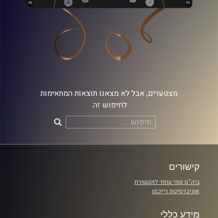
מצטערים, אבל לא מצאנו תוצאות המתאימות
לחיפוש זה.
חיפוש:
קישורים
ביה"ס סמי עופר לתקשורת
אוניברסיטת רייכמן
מידע כללי