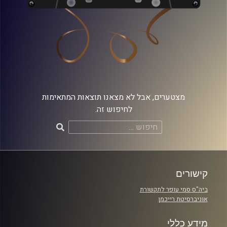
מצטערים, אבל לא מצאנו תוצאות המתאימות
לחיפוש זה.
חיפוש:
קישורים
ביה"ס סמי עופר לתקשורת
אוניברסיטת רייכמן
מידע כללי