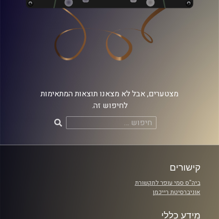
מצטערים, אבל לא מצאנו תוצאות המתאימות
לחיפוש זה.
חיפוש:
קישורים
ביה"ס סמי עופר לתקשורת
אוניברסיטת רייכמן
מידע כללי