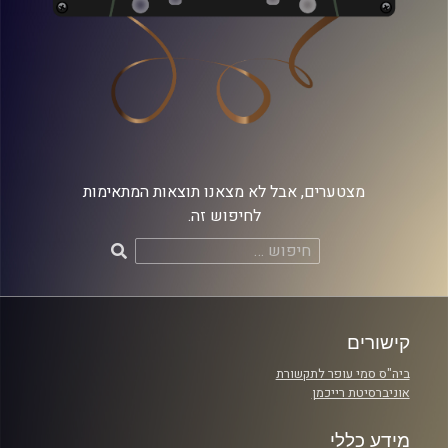
מצטערים, אבל לא מצאנו תוצאות המתאימות
לחיפוש זה.
חיפוש:
קישורים
ביה"ס סמי עופר לתקשורת
אוניברסיטת רייכמן
מידע כללי