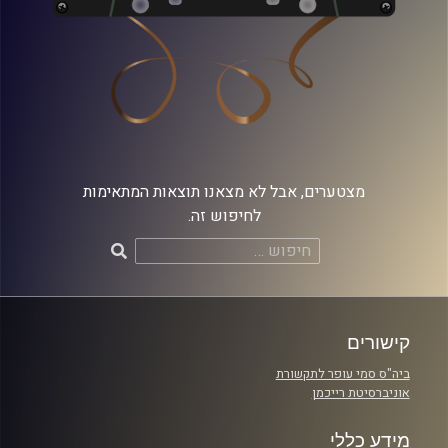
מצטערים, אבל לא מצאנו תוצאות המתאימות
לחיפוש זה.
חיפוש:
קישורים
ביה"ס סמי עופר לתקשורת
אוניברסיטת רייכמן
מידע כללי