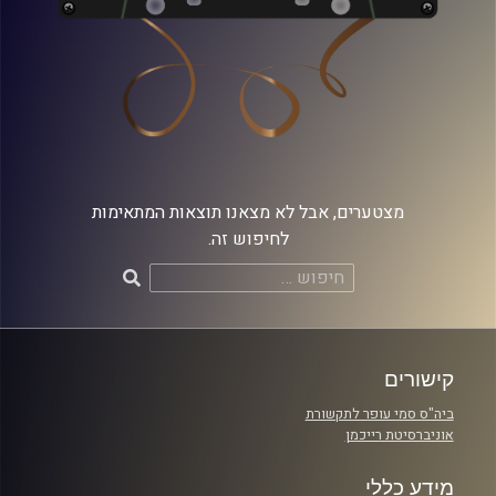
מצטערים, אבל לא מצאנו תוצאות המתאימות
לחיפוש זה.
חיפוש:
קישורים
ביה"ס סמי עופר לתקשורת
אוניברסיטת רייכמן
מידע כללי