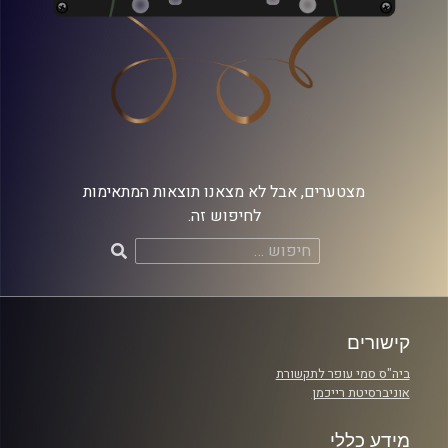
מצטערים, אבל לא מצאנו תוצאות המתאימות
לחיפוש זה.
חיפוש:
קישורים
ביה"ס סמי עופר לתקשורת
אוניברסיטת רייכמן
מידע כללי