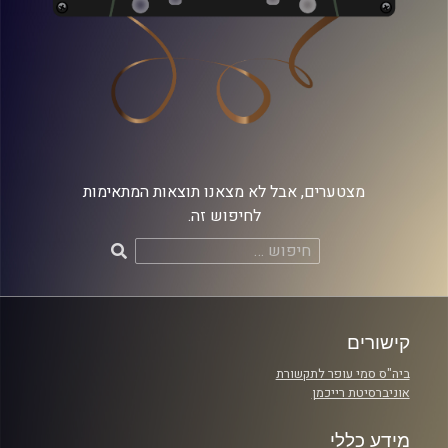
מצטערים, אבל לא מצאנו תוצאות המתאימות
לחיפוש זה.
חיפוש:
קישורים
ביה"ס סמי עופר לתקשורת
אוניברסיטת רייכמן
מידע כללי