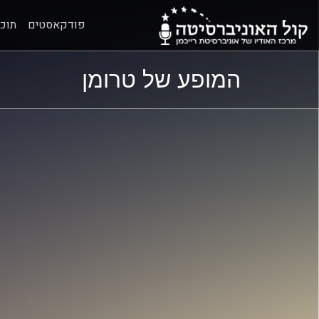
פודקאסטים
תוכנ
ל
ל
המופע של טרומן
תוכן
תפריט
ראשי
ראשי