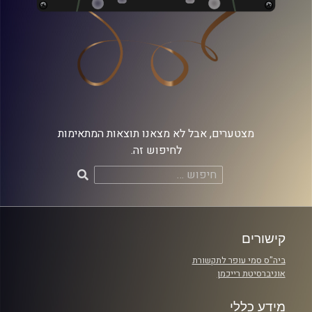
מצטערים, אבל לא מצאנו תוצאות המתאימות
לחיפוש זה.
חיפוש:
קישורים
ביה"ס סמי עופר לתקשורת
אוניברסיטת רייכמן
מידע כללי