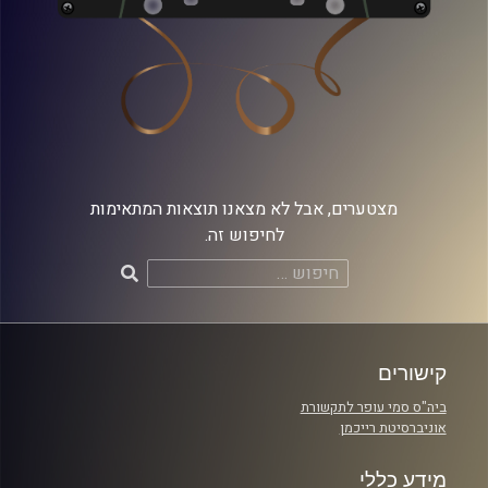
מצטערים, אבל לא מצאנו תוצאות המתאימות
לחיפוש זה.
חיפוש:
קישורים
ביה"ס סמי עופר לתקשורת
אוניברסיטת רייכמן
מידע כללי