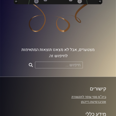
מצטערים, אבל לא מצאנו תוצאות המתאימות
לחיפוש זה.
חיפוש:
קישורים
ביה"ס סמי עופר לתקשורת
אוניברסיטת רייכמן
מידע כללי