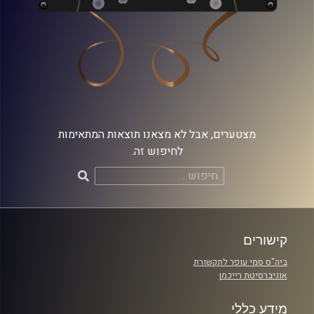
מצטערים, אבל לא מצאנו תוצאות המתאימות
לחיפוש זה.
חיפוש:
קישורים
ביה"ס סמי עופר לתקשורת
אוניברסיטת רייכמן
מידע כללי