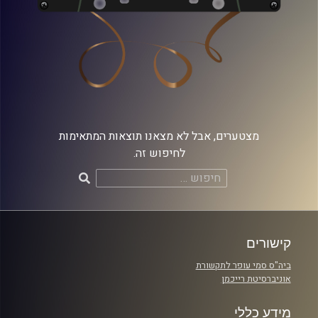
מצטערים, אבל לא מצאנו תוצאות המתאימות
לחיפוש זה.
חיפוש:
קישורים
ביה"ס סמי עופר לתקשורת
אוניברסיטת רייכמן
מידע כללי