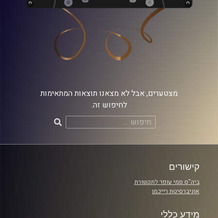
מצטערים, אבל לא מצאנו תוצאות המתאימות
לחיפוש זה.
חיפוש:
קישורים
ביה"ס סמי עופר לתקשורת
אוניברסיטת רייכמן
מידע כללי