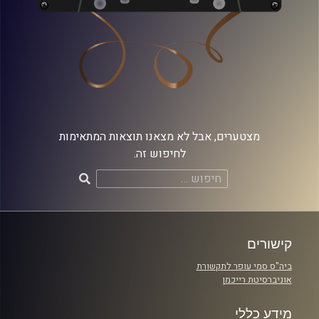
מצטערים, אבל לא מצאנו תוצאות המתאימות
לחיפוש זה.
חיפוש:
קישורים
ביה"ס סמי עופר לתקשורת
אוניברסיטת רייכמן
מידע כללי