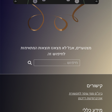
מצטערים, אבל לא מצאנו תוצאות המתאימות
לחיפוש זה.
חיפוש:
קישורים
ביה"ס סמי עופר לתקשורת
אוניברסיטת רייכמן
מידע כללי