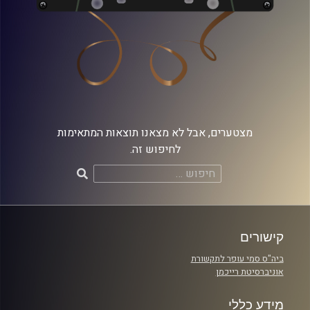
מצטערים, אבל לא מצאנו תוצאות המתאימות
לחיפוש זה.
חיפוש:
קישורים
ביה"ס סמי עופר לתקשורת
אוניברסיטת רייכמן
מידע כללי