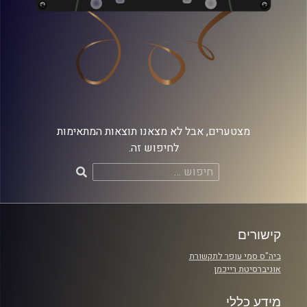
מצטערים, אבל לא מצאנו תוצאות המתאימות
לחיפוש זה.
חיפוש:
קישורים
ביה"ס סמי עופר לתקשורת
אוניברסיטת רייכמן
מידע כללי