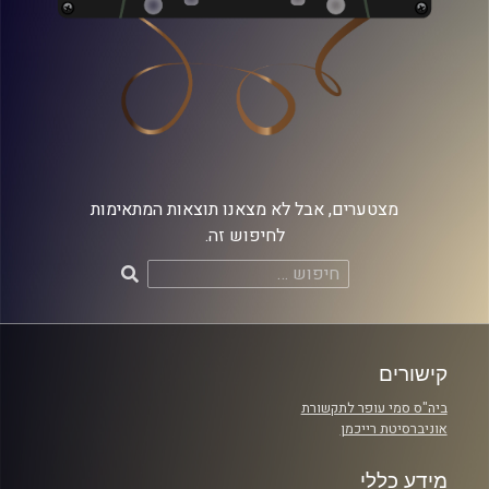
מצטערים, אבל לא מצאנו תוצאות המתאימות
לחיפוש זה.
חיפוש:
קישורים
ביה"ס סמי עופר לתקשורת
אוניברסיטת רייכמן
מידע כללי