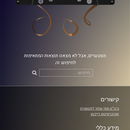
מצטערים, אבל לא מצאנו תוצאות המתאימות
לחיפוש זה.
חיפוש:
קישורים
ביה"ס סמי עופר לתקשורת
אוניברסיטת רייכמן
מידע כללי