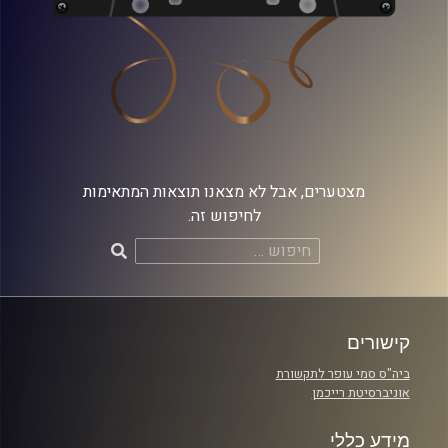
מצטערים, אבל לא מצאנו תוצאות המתאימות
לחיפוש זה.
חיפוש:
קישורים
ביה"ס סמי עופר לתקשורת
אוניברסיטת רייכמן
מידע כללי