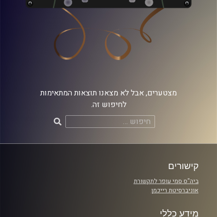
מצטערים, אבל לא מצאנו תוצאות המתאימות
לחיפוש זה.
חיפוש:
קישורים
ביה"ס סמי עופר לתקשורת
אוניברסיטת רייכמן
מידע כללי